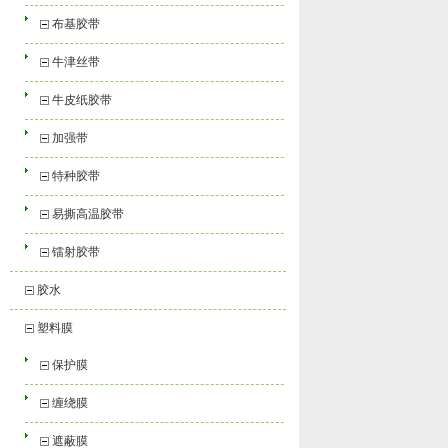
布基胶带
牛津丝带
牛皮纸胶带
加强带
特种胶带
易撕高温胶带
镭射胶带
胶水
塑料膜
保护膜
缠绕膜
遮蔽膜