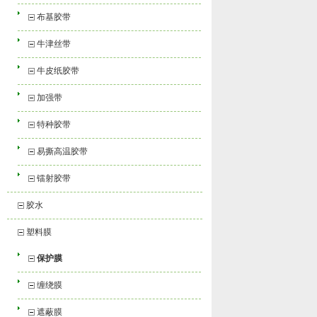
布基胶带
牛津丝带
牛皮纸胶带
加强带
特种胶带
易撕高温胶带
镭射胶带
胶水
塑料膜
保护膜
缠绕膜
遮蔽膜