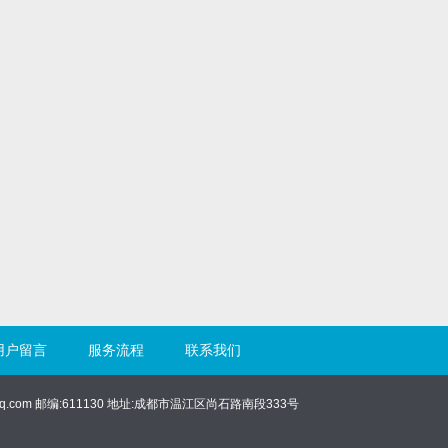
用户留言
服务流程
联系我们
@qq.com 邮编:611130 地址:成都市温江区尚石路南段333号