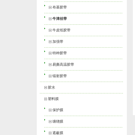
布基胶带
牛津丝带
牛皮纸胶带
加强带
特种胶带
易撕高温胶带
镭射胶带
胶水
塑料膜
保护膜
缠绕膜
遮蔽膜